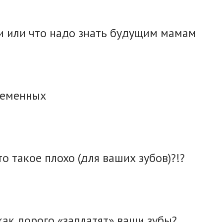
и или что надо знать будущим мамам
ременных
о такое плохо (для ваших зубов)?!?
как дорого «заплатят» ваши зубы?