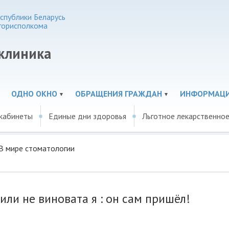
спублики Беларусь
горисполкома
иклиника
ОДНО ОКНО
ОБРАЩЕНИЯ ГРАЖДАН
ИНФОРМАЦ
 кабинеты
Единые дни здоровья
Льготное лекарственно
В мире стоматологии
или не виновата я : он сам пришёл!