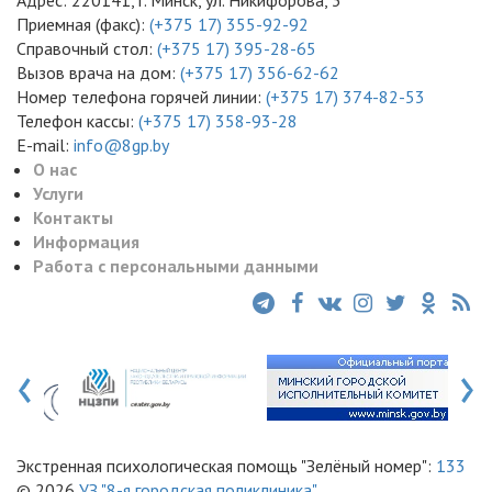
Адрес: 220141, г. Минск, ул. Никифорова, 3
Приемная (факс):
(+375 17) 355-92-92
Справочный стол:
(+375 17) 395-28-65
Вызов врача на дом:
(+375 17) 356-62-62
Номер телефона горячей линии:
(+375 17) 374-82-53
Телефон кассы:
(+375 17) 358-93-28
E-mail:
info@8gp.by
О нас
Услуги
Контакты
Информация
Работа с персональными данными
‹
›
Экстренная психологическая помощь "Зелёный номер":
133
© 2026
УЗ "8-я городская поликлиника"