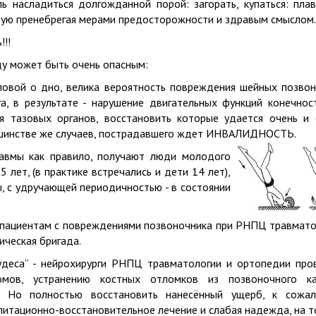
ь насладиться долгожданной порой: загорать, купаться: плав
стую пренебрегая мерами предосторожности и здравым смысло
!!!
ду может быть очень опасным:
ловой о дно, велика вероятность повреждения шейных позвон
га, в результате - нарушение двигательных функций конечност
я тазовых органов, восстановить которые удается очень и 
ьшинстве же случаев, пострадавшего ждет ИНВАЛИДНОСТЬ.
авмы как правило, получают люди молодого
5 лет, (в практике встречались и дети 14 лет),
, с удручающей периодичностью - в состоянии
 пациентам с повреждениями позвоночника при РНПЦ травмато
ическая бригада.
удеса” - нейрохирурги РНПЦ травматологии и ортопедии про
омов, устранению костных отломков из позвоночного ка
. Но полностью восстановить нанесённый ущерб, к сожал
итационно-восстановительное лечение и слабая надежда, на то