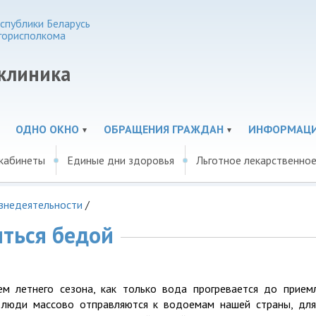
спублики Беларусь
горисполкома
иклиника
ОДНО ОКНО
ОБРАЩЕНИЯ ГРАЖДАН
ИНФОРМАЦ
 кабинеты
Единые дни здоровья
Льготное лекарственно
знедеятельности
/
ться бедой
ем летнего сезона, как только вода прогревается до прием
 люди массово отправляются к водоемам нашей страны, для