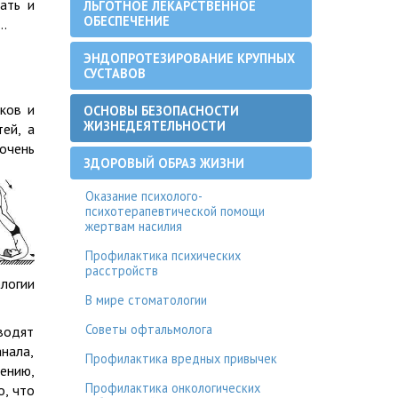
ать и
ЛЬГОТНОЕ ЛЕКАРСТВЕННОЕ
ОБЕСПЕЧЕНИЕ
м…
ЭНДОПРОТЕЗИРОВАНИЕ КРУПНЫХ
СУСТАВОВ
ков и
ОСНОВЫ БЕЗОПАСНОСТИ
ЖИЗНЕДЕЯТЕЛЬНОСТИ
ей, а
очень
ЗДОРОВЫЙ ОБРАЗ ЖИЗНИ
Оказание психолого-
психотерапевтической помощи
жертвам насилия
Профилактика психических
расстройств
логии
В мире стоматологии
Советы офтальмолога
водят
нала,
Профилактика вредных привычек
ению,
Профилактика онкологических
, что