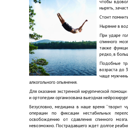
чтобы вдовол
нырять, зача
Стоит помнить
Ныряние в во
При ударе го
спинного моз
также функци
редко, в бол
Подобные тр
возраста до 3
чаще мужчины
алкогольного опьянения.
Для оказания экстренной хирургической помощи
и ортопедии организована выездная нейрохирург
Безусловно, медицина в наше время “творит ч
операции по фиксации нестабильных перел
освобождению от сдавления спинного мозга
невозможно. Пострадавшего ждет долгое реабил