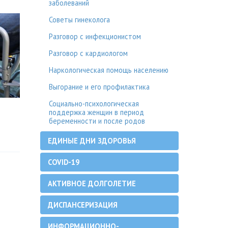
заболеваний
Советы гинеколога
Разговор с инфекционистом
Разговор с кардиологом
Наркологическая помощь населению
Выгорание и его профилактика
Социально-психологическая
поддержка женщин в период
беременности и после родов
ЕДИНЫЕ ДНИ ЗДОРОВЬЯ
COVID-19
АКТИВНОЕ ДОЛГОЛЕТИЕ
ДИСПАНСЕРИЗАЦИЯ
ИНФОРМАЦИОННО-