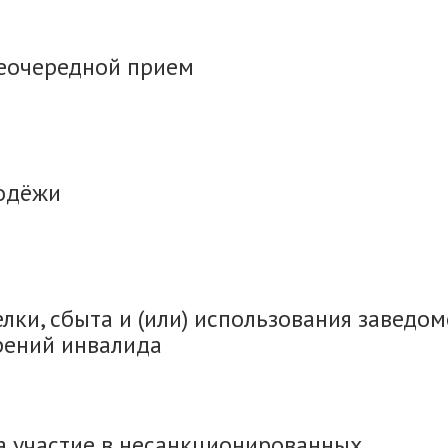
еочередной прием
одёжи
лки, сбыта и (или) использования заведом
рений инвалида
а участие в несанкционированных