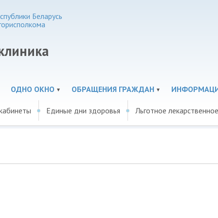
спублики Беларусь
горисполкома
иклиника
ОДНО ОКНО
ОБРАЩЕНИЯ ГРАЖДАН
ИНФОРМАЦ
 кабинеты
Единые дни здоровья
Льготное лекарственно